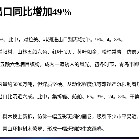
口同比增加49%
。此中，对拉美、非洲进出口别离增加7。9%、4。8%。
的烂阳村，山林五颜六色，红叶似火，黄叶如金，松柏常青，仿佛
木五颜六色满目缤纷，成为一道诱人的风光。初冬时节，青岛市
量约5000万吨，但煤质坚硬、从动化程度低等难题严沉限制着
比沉近六成。此中，集拆箱、船舶、65。3%、24。8%。干
内，树木换上新拆，仿佛一幅五彩斑斓的画卷，吸引不少市平易近
村，青山环抱树木葱翠，形成一幅斑斓的生态画卷。