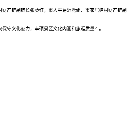
材财产链副链长张葵红，市人平易近党组、市家居建材财产链副
良保守文化魅力，丰硕景区文化内涵和旅逛质量？。