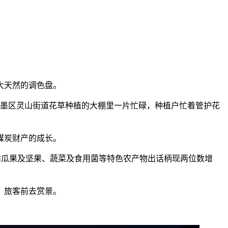
大天然的调色盘。
即墨区灵山街道花草种植的大棚里一片忙碌，种植户忙着管护花
煤炭财产的成长。
鲜瓜果及坚果、蔬菜及食用菌等特色农产物出话柄现两位数增
、旅客前去赏景。