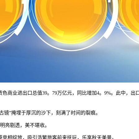
商业进出口总值39。79万亿元，同比增加4。9%。此中，出口2
古镜”掩埋于厚沉的沙下，刻满了时间的裂痕。
千明亮剔透，美不堪收。
日葵竞相绽放，吸引浩繁旅客前来抚玩，乐享秋天美景。