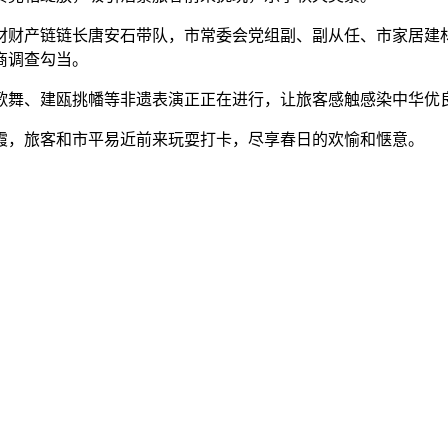
建材财产链链长唐安石带队，市常委会党组副、副从任、市家居建
商调查勾当。
英歌舞、建瓯挑幡等非遗表演正正在进行，让旅客感触感染中华优
霞，旅客和市平易近前来玩耍打卡，尽享春日的欢愉和惬意。