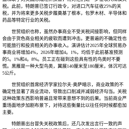
税。此前，特朗普已签订行政令，对进口汽车征收25%的关
税，并为将来更多关税步履奠基了根本，包罗木材、半导体和
药品等特定行业的关税。
世贸组织也称，虽然办事商业不受关税间接影响，但同样
会由于货色商业相关的疲软而遭到冲击。更普遍的不确定性也
可能旅行和投资相关的办事收入。演讲估计2025年全球贸易办
事商业将增加4%，2026年增加4。1%，均低于此前基准预测
的5。1%和4。8%。员工正在碰到这些具有性的鸟类时不要
慌。黑雁是一种大型鸟类，翼展140厘米至180厘米，体沉可达
5公斤。
世贸组织首席经济学家拉尔夫·奥萨暗示，商业政策的不
确定性显著了商业流动，导致出口削减并减弱经济勾当。关税
这种政策东西影响普遍且常带来意想不到的后果。当前商业严
重场面地步加剧布景下，对待这些衡量比以往任何时候都愈加
主要。
特朗普出台冒失关税政策后，还几次发出言行一致的声