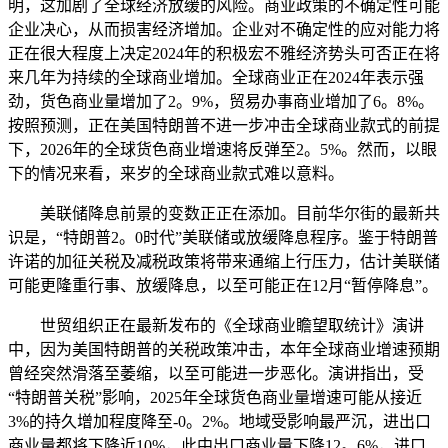
明，这加剧了全球经济放缓的风险。商业政策的不确定性可能
企业决心，从而损害经济增加。企业对不确定性的应对能力将
正在很大程度上决定2024年的积极宏不雅经济势头可否正在将
来几年为持续的全球商业增加。全球商业正在2024年表示强
劲，货色商业量增加了2。9%，贸易办事商业增加了6。8%。
按照预测，正在美国特朗普不进一步冲击全球商业款式的前提
下，2026年的全球货色商业增速将反弹至2。5%。然而，以眼
下的情况来看，来岁的全球商业款式难以意料。
美联储降息前景的变数正正在添加。目前华尔街的最新共
识是，“特朗普2。0时代”美联储或放缓降息程序。鉴于特朗普
许诺的加征关税及减税政策将带来通缩上行压力，估计美联储
可能更隆重行事、放缓降息，以至可能正在12月“暂停降息”。
世贸组织正在最新发布的《全球商业瞻望取统计》演讲
中，因为美国特朗普的关税政策冲击，本年全球商业增速预期
曾经突然滑落至萎缩，以至可能进一步恶化。演讲指出，受
“特朗普关税”影响，2025年全球货色商业量增速可能从接近
3%的持久增加程度降至-0。2%。地域受影响最严沉，进出口
商业量都将下降近10%，此中出口商业量下降12。6%，进口